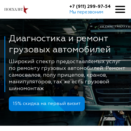
+7 (911) 299-97-54
Мы перезвоним
Как нас найти
Услуги и цены
Наши работы
О компании
Диагностика и
ремонт
грузовых
автомобилей
Широкий спектр предоставляемых услуг
по ремонту грузовых автомобилей.
Ремонт
самосвалов, полу прицепов, кранов,
манипуляторов,
так же есть грузовой
шиномонтаж
15% скидка на первый визит